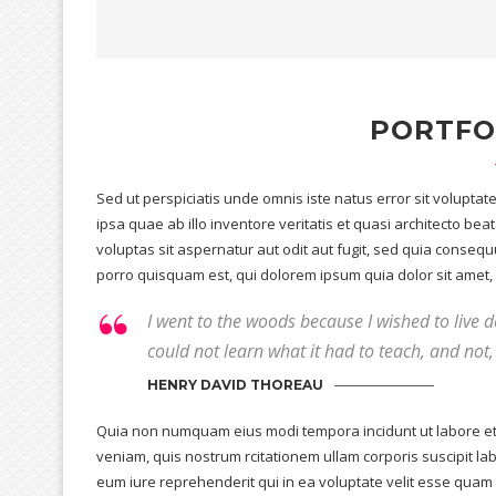
PORTFO
Sed ut perspiciatis unde omnis iste natus error sit volup
ipsa quae ab illo inventore veritatis et quasi architecto b
voluptas sit aspernatur aut odit aut fugit, sed quia conse
porro quisquam est, qui dolorem ipsum quia dolor sit amet, c
I went to the woods because I wished to live deli
could not learn what it had to teach, and not, 
HENRY DAVID THOREAU
Quia non numquam eius modi tempora incidunt ut labore e
veniam, quis nostrum rcitationem ullam corporis suscipit la
eum iure reprehenderit qui in ea voluptate velit esse quam 