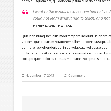
porro quisquam est, qui dolorem ipsum quia dolor sit amet, c
I went to the woods because I wished to live deli
could not learn what it had to teach, and not, 
HENRY DAVID THOREAU
Quia non numquam eius modi tempora incidunt ut labore e
veniam, quis nostrum rcitationem ullam corporis suscipit la
eum iure reprehenderit qui in ea voluptate velit esse quam 
nulla pariatur? At vero eos et accusamus et iusto odio dign
corrupti quos dolores et quas molestias excepturi sint occa
November 17, 2015
0 comment