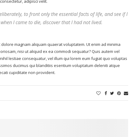
onsectetur, adipisci velit.
berately, to front only the essential facts of life, and see if I
when I came to die, discover that I had not lived.
t dolore magnam aliquam quaerat voluptatem. Ut enim ad minima
boriosam, nisi ut aliquid ex ea commodi sequatur? Quis autem vel
nihil lestiae consequatur, vel illum qui lorem eum fugiat quo voluptas
issimos ducimus qui blanditiis esentium voluptatum deleniti atque
ecati cupiditate non provident.