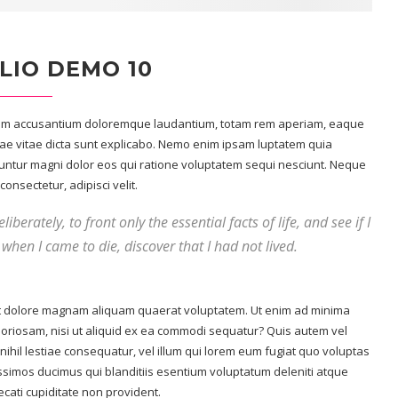
LIO DEMO 10
tatem accusantium doloremque laudantium, totam rem aperiam, eaque
eatae vitae dicta sunt explicabo. Nemo enim ipsam luptatem quia
quuntur magni dolor eos qui ratione voluptatem sequi nesciunt. Neque
onsectetur, adipisci velit.
berately, to front only the essential facts of life, and see if I
when I came to die, discover that I had not lived.
t dolore magnam aliquam quaerat voluptatem. Ut enim ad minima
boriosam, nisi ut aliquid ex ea commodi sequatur? Quis autem vel
nihil lestiae consequatur, vel illum qui lorem eum fugiat quo voluptas
issimos ducimus qui blanditiis esentium voluptatum deleniti atque
ecati cupiditate non provident.