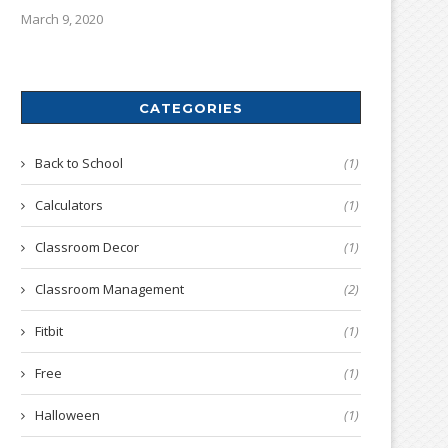
March 9, 2020
CATEGORIES
Back to School
(1)
Calculators
(1)
Classroom Decor
(1)
Classroom Management
(2)
Fitbit
(1)
Free
(1)
Halloween
(1)