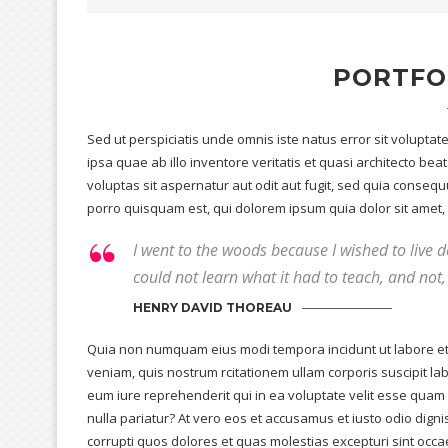
PORTFO
Sed ut perspiciatis unde omnis iste natus error sit volup
ipsa quae ab illo inventore veritatis et quasi architecto b
voluptas sit aspernatur aut odit aut fugit, sed quia conse
porro quisquam est, qui dolorem ipsum quia dolor sit amet, c
I went to the woods because I wished to live deli
could not learn what it had to teach, and not, 
HENRY DAVID THOREAU
Quia non numquam eius modi tempora incidunt ut labore e
veniam, quis nostrum rcitationem ullam corporis suscipit la
eum iure reprehenderit qui in ea voluptate velit esse quam 
nulla pariatur? At vero eos et accusamus et iusto odio dign
corrupti quos dolores et quas molestias excepturi sint occa