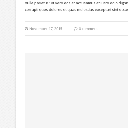
nulla pariatur? At vero eos et accusamus et iusto odio dign
corrupti quos dolores et quas molestias excepturi sint occa
November 17, 2015
0 comment