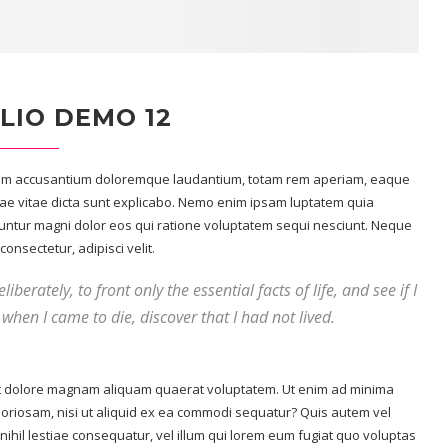
LIO DEMO 12
tatem accusantium doloremque laudantium, totam rem aperiam, eaque
eatae vitae dicta sunt explicabo. Nemo enim ipsam luptatem quia
quuntur magni dolor eos qui ratione voluptatem sequi nesciunt. Neque
onsectetur, adipisci velit.
berately, to front only the essential facts of life, and see if I
when I came to die, discover that I had not lived.
t dolore magnam aliquam quaerat voluptatem. Ut enim ad minima
boriosam, nisi ut aliquid ex ea commodi sequatur? Quis autem vel
nihil lestiae consequatur, vel illum qui lorem eum fugiat quo voluptas