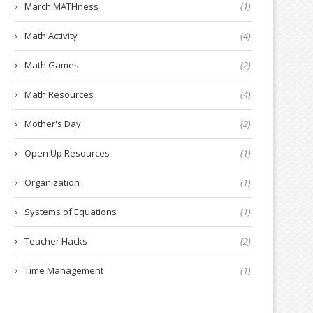
March MATHness
(1)
Math Activity
(4)
Math Games
(2)
Math Resources
(4)
Mother's Day
(2)
Open Up Resources
(1)
Organization
(1)
Systems of Equations
(1)
Teacher Hacks
(2)
Time Management
(1)