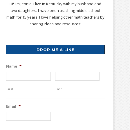
Hi! I'm Jennie. I live in Kentucky with my husband and
two daughters. I have been teaching middle school
math for 15 years. I love helping other math teachers by
sharing ideas and resources!
DROP ME A LINE
Name
*
First
Last
Email
*